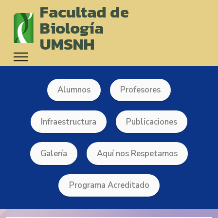
Facultad de
Biología
UMSNH
Alumnos
Profesores
Infraestructura
Publicaciones
Galería
Aquí nos Respetamos
Programa Acreditado