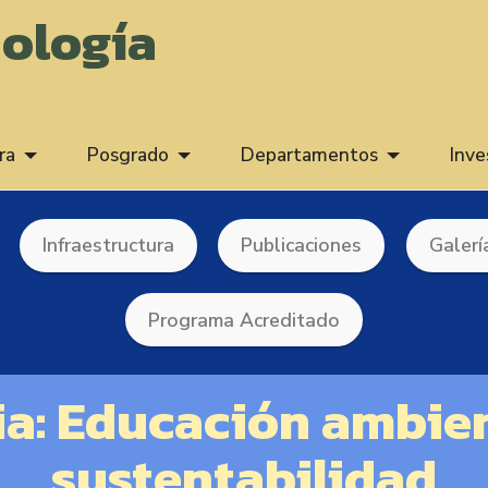
iología
ra
Posgrado
Departamentos
Inve
Infraestructura
Publicaciones
Galerí
Programa Acreditado
a: Educación ambien
sustentabilidad