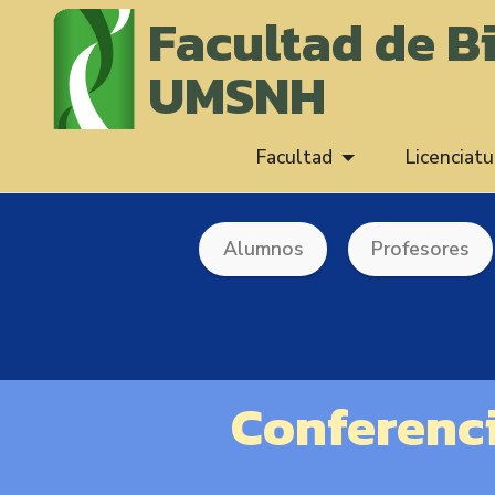
Facultad de B
UMSNH
Facultad
Licenciatu
Alumnos
Profesores
Conferenci